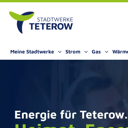
ALT SPRINGEN
Meine Stadtwerke
Strom
Gas
Wärm
Untermenü öffnen
Untermenü öffnen
Untermenü