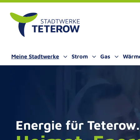
ALT SPRINGEN
Meine Stadtwerke
Strom
Gas
Wärm
Untermenü öffnen
Untermenü öffnen
Untermenü