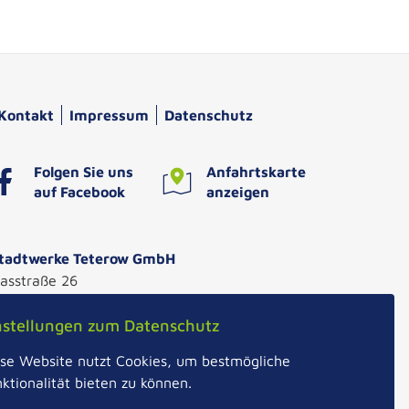
Kontakt
Impressum
Datenschutz
Folgen Sie uns
Anfahrtskarte
auf Facebook
anzeigen
tadtwerke Teterow GmbH
asstraße 26
7166 Teterow
nstellungen zum Datenschutz
elefon 03996 - 1533 - 0
nfo@sw-teterow.de
se Website nutzt Cookies, um bestmögliche
ktionalität bieten zu können.