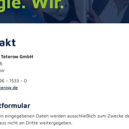
akt
e Teterow GmbH
6
ow
96 - 1533 - 0
terow.de
tformular
en eingegebenen Daten werden ausschließlich zum Zwecke d
aus nicht an Dritte weitergegeben.