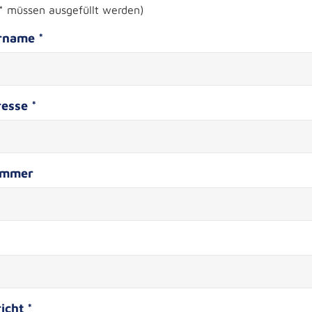
 * müssen ausgefüllt werden)
rname *
esse *
ummer
icht *