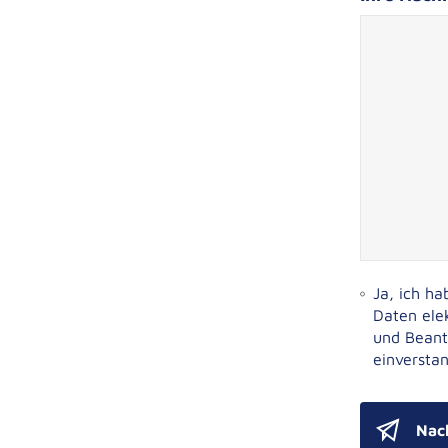
Ja, ich h
Daten ele
und Beant
einverstan
Nac